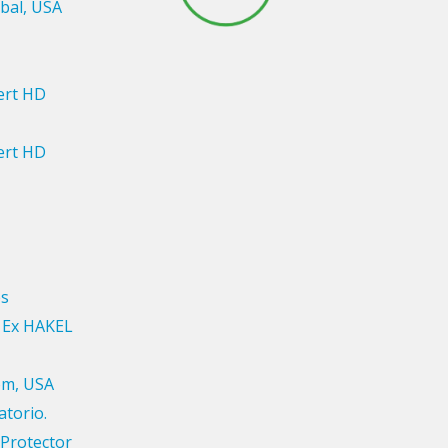
obal, USA
ert HD
ert HD
es
s Ex HAKEL
om, USA
torio.
Protector