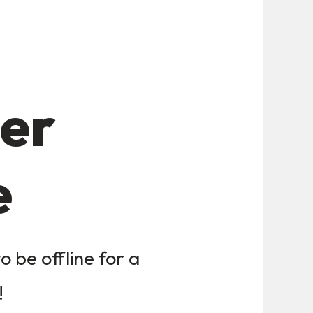
der
e
 be offline for a
!