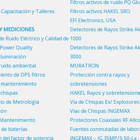
Filtros activos de ruido PQ Gl
 Capacitación y Talleres
Filtros activos HAKEL SRO.
EFI Electronics, USA
 Y MEDICIONES
Detectores de Rayos Strike Al
e Ruido Eléctrico y Calidad de
1000
 Power Quality
Detectores de Rayos Strike Al
Iluminación
3000
ruido ambiental
MURATRON
ento de DPS filtros
Protección contra rayos y
y mantenimiento
sobretensiones
 chispas
HAKEL Rayos y sobretension
io de Metrología
Vía de Chispas Ex/ Explosore
ión
Vías de Chispas INGEMAX
y Mantenimiento
Protectores Coaxiales RF Allc
 de baterías
Fuentes conmutadas de labora
 del factor de potencia
iNGEMAX – IG 35MP/3-50-Lx . 